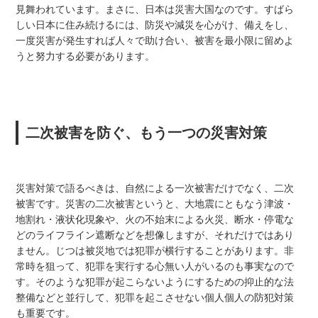
見舞われています。まさに、日本は災害大国なのです。すばら
しい日本に住み続けるには、防災や減災を心がけ、備えをし、
一度災害が発生すれば人々で助け合い、被害を最小限に留めよ
うと努力する必要があります。
二次被害を防ぐ、もう一つの災害対策
災害対策で語るべきは、自然による一次被害だけでなく、二次
被害です。災害の二次被害というと、大地震にともなう津波・
地割れ・液状化現象や、火の不始末による火災、断水・停電な
どのライフライン遮断などを想像しますが、それだけではあり
ません。じつは被災地では犯罪が横行することがあります。非
常時を狙って、犯罪を実行する心無い人がいるのも事実なので
す。そのような犯罪が起こらないようにするための抑止的な法
整備などと並行して、犯罪を起こさせない個人個人の防犯対策
も重要です。