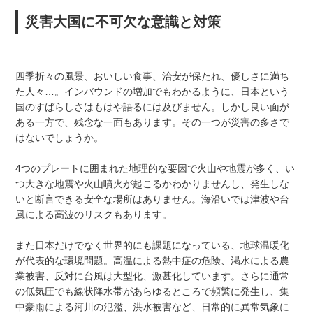
災害大国に不可欠な意識と対策
四季折々の風景、おいしい食事、治安が保たれ、優しさに満ち
た人々…。インバウンドの増加でもわかるように、日本という
国のすばらしさはもはや語るには及びません。しかし良い面が
ある一方で、残念な一面もあります。その一つが災害の多さで
はないでしょうか。
4つのプレートに囲まれた地理的な要因で火山や地震が多く、い
つ大きな地震や火山噴火が起こるかわかりませんし、発生しな
いと断言できる安全な場所はありません。海沿いでは津波や台
風による高波のリスクもあります。
また日本だけでなく世界的にも課題になっている、地球温暖化
が代表的な環境問題。高温による熱中症の危険、渇水による農
業被害、反対に台風は大型化、激甚化しています。さらに通常
の低気圧でも線状降水帯があらゆるところで頻繁に発生し、集
中豪雨による河川の氾濫、洪水被害など、日常的に異常気象に