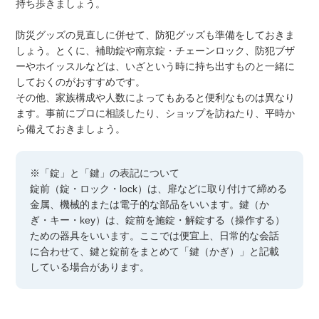
持ち歩きましょう。
防災グッズの見直しに併せて、防犯グッズも準備をしておきま
しょう。とくに、補助錠や南京錠・チェーンロック、防犯ブザ
ーやホイッスルなどは、いざという時に持ち出すものと一緒に
しておくのがおすすめです。
その他、家族構成や人数によってもあると便利なものは異なり
ます。事前にプロに相談したり、ショップを訪ねたり、平時か
ら備えておきましょう。
※「錠」と「鍵」の表記について
錠前（錠・ロック・lock）は、扉などに取り付けて締める
金属、機械的または電子的な部品をいいます。鍵（か
ぎ・キー・key）は、錠前を施錠・解錠する（操作する）
ための器具をいいます。ここでは便宜上、日常的な会話
に合わせて、鍵と錠前をまとめて「鍵（かぎ）」と記載
している場合があります。